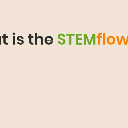
Accueil
Nos Programmes
À Propos
 is the
STEM
flo