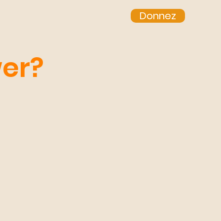
Donnez
À Propos
More...
wer?