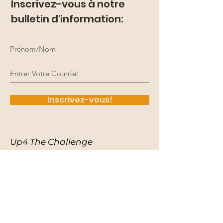
Inscrivez-vous à notre
bulletin d'information:
Inscrivez-vous!
Up4 The Challenge
acknowledges that we work,
learn, and collaborate on the
traditional and unceded
territories of Indigenous Peoples
across Turtle Island and what is
now called Canada.